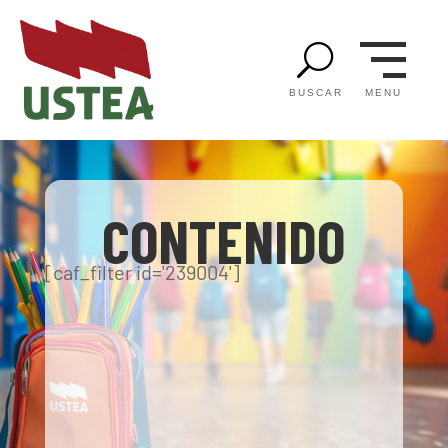
U
MENU
BUSCAR
CONTENIDO
[caf_filter id='239004']