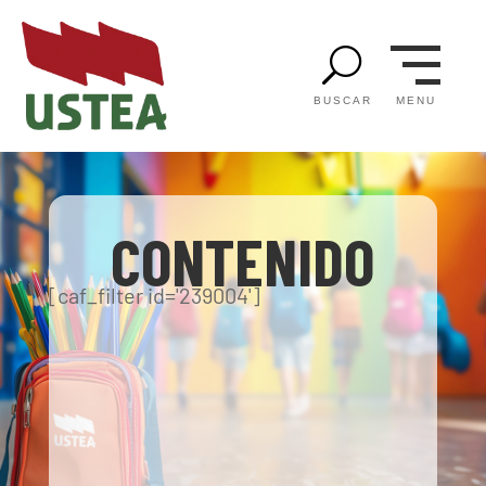
U
MENU
BUSCAR
CONTENIDO
[caf_filter id='239004']