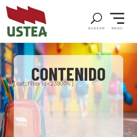
U
MENU
BUSCAR
CONTENIDO
[caf_filter id='239004']