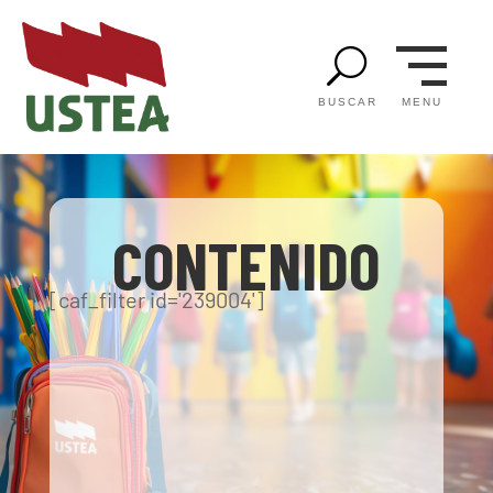
U
MENU
BUSCAR
CONTENIDO
[caf_filter id='239004']