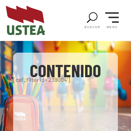
U
MENU
BUSCAR
CONTENIDO
[caf_filter id='239004']