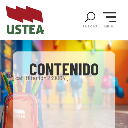
U
MENU
BUSCAR
CONTENIDO
[caf_filter id='239004']