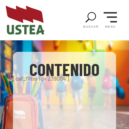
U
MENU
BUSCAR
CONTENIDO
[caf_filter id='239004']