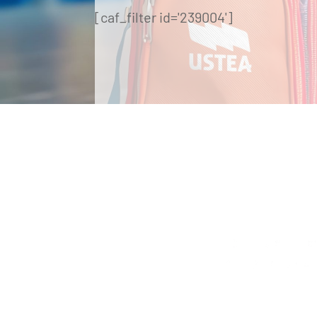
[caf_filter id='239004']