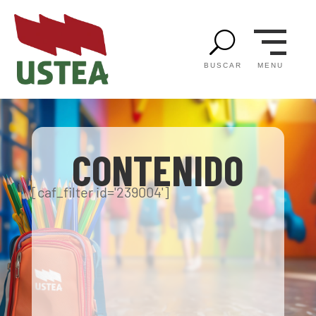
U
MENU
BUSCAR
CONTENIDO
[caf_filter id='239004']