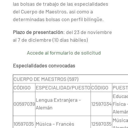
las bolsas de trabajo de las especialidades
del Cuerpo de Maestros, así como a
determinadas bolsas con perfil bilingüe.
Plazo de presentación
: del 23 de noviembre
al 7 de diciembre (10 días hábiles)
Accede al formulario de solicitud
Especialidades convocadas
CUERPO DE MAESTROS (597)
CÓDIGO
ESPECIALIDAD/PUESTO
CÓDIGO
PUEST
Educa
Lengua Extranjera –
00597039
12597034
Física 
Alemán
Alemá
Música
10597035
Música – Francés
12597035
Alemá