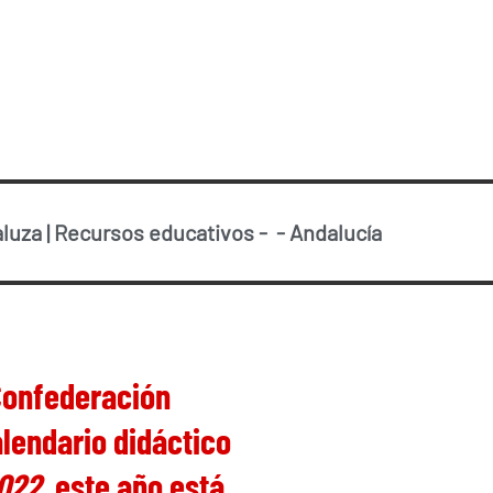
aluza
|
Recursos educativos
-
-
Andalucía
 Confederación
alendario didáctico
2022
, este año está