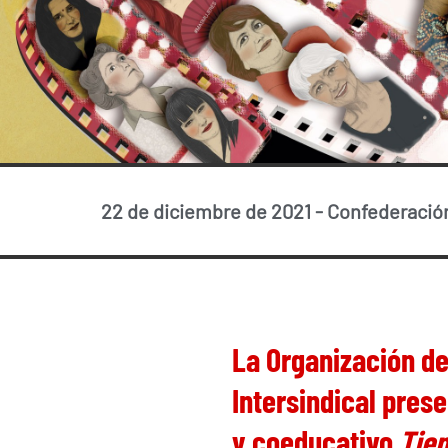
22 de diciembre de 2021
-
Confederación
La Organización de
Intersindical prese
y coeducativo
Tiem