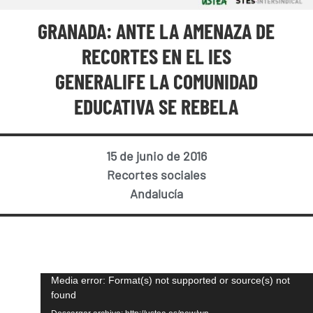
GRANADA: ANTE LA AMENAZA DE
RECORTES EN EL IES
GENERALIFE LA COMUNIDAD
EDUCATIVA SE REBELA
15 de junio de 2016
Recortes sociales
Andalucía
Reproductor
Media error: Format(s) not supported or source(s) not
found
de