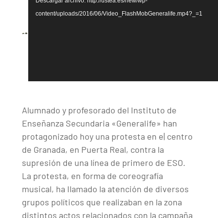
Descargar archivo: http://ustea.es/new/wp-
vídeo
content/uploads/2016/06/Video_FlashMobGeneralife.mp4?_=1
Alumnado y profesorado del Instituto de
Enseñanza Secundaria «GeneraIife» han
protagonizado hoy una protesta en e| centro
de Granada, en Puerta Real, contra la
supresión de una línea de primero de ESO.
La protesta, en forma de coreografía
musical, ha Ilamado la atención de diversos
grupos políticos que realizaban en la zona
distintos actos relacionados con la campaña