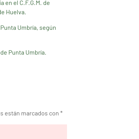
a en el C.F.G.M. de
de Huelva.
e Punta Umbría, según
s de Punta Umbría.
os están marcados con
*