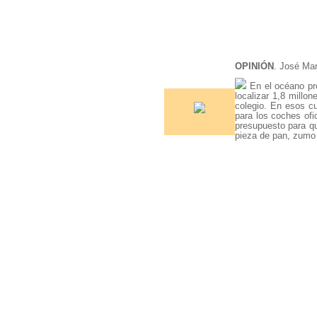
OPINIÓN
. José Man
En el océano pre
localizar 1,8 millo
colegio. En esos cu
para los coches ofi
presupuesto para qu
pieza de pan, zum