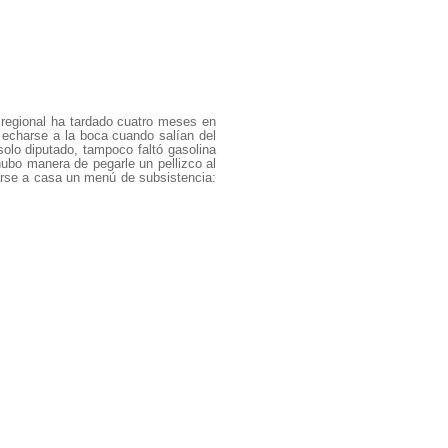
 regional ha tardado cuatro meses en
e echarse a la boca cuando salían del
olo diputado, tampoco faltó gasolina
ubo manera de pegarle un pellizco al
arse a casa un menú de subsistencia: