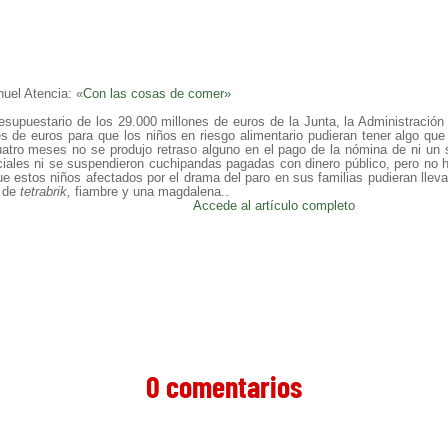
uel Atencia: «
Con las cosas de comer»
supuestario de los 29.000 millones de euros de la Junta, la Administración
nes de euros para que los niños en riesgo alimentario pudieran tener algo qu
atro meses no se produjo retraso alguno en el pago de la nómina de ni un s
ciales ni se suspendieron cuchipandas pagadas con dinero público, pero no h
e estos niños afectados por el drama del paro en sus familias pudieran llev
o de
tetrabrik,
fiambre y una magdalena.
..
Accede al artículo completo
0 comentarios