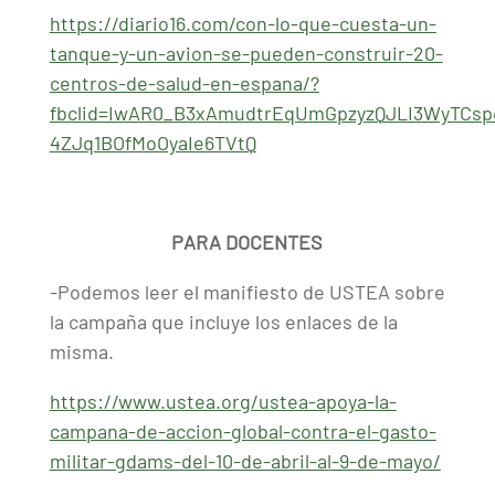
https://diario16.com/con-lo-que-cuesta-un-
tanque-y-un-avion-se-pueden-construir-20-
centros-de-salud-en-espana/?
fbclid=IwAR0_B3xAmudtrEqUmGpzyzQJLI3WyTCsp
4ZJq1BOfMoOyaIe6TVtQ
PARA DOCENTES
-Podemos leer el manifiesto de USTEA sobre
la campaña que incluye los enlaces de la
misma.
https://www.ustea.org/ustea-apoya-la-
campana-de-accion-global-contra-el-gasto-
militar-gdams-del-10-de-abril-al-9-de-mayo/