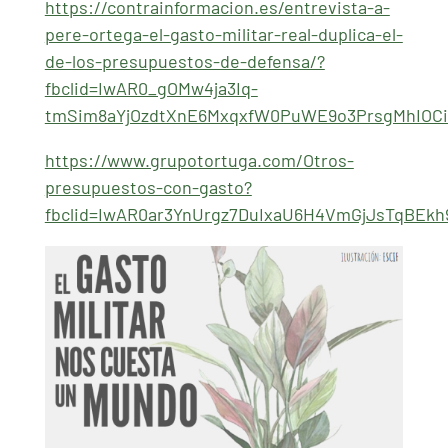
https://contrainformacion.es/entrevista-a-
pere-ortega-el-gasto-militar-real-duplica-el-
de-los-presupuestos-de-defensa/?
fbclid=IwAR0_gOMw4ja3Iq-
tmSim8aYjOzdtXnE6MxqxfW0PuWE9o3PrsgMhIOC
https://www.grupotortuga.com/Otros-
presupuestos-con-gasto?
fbclid=IwAR0ar3YnUrgz7DuIxaU6H4VmGjJsTqBEk