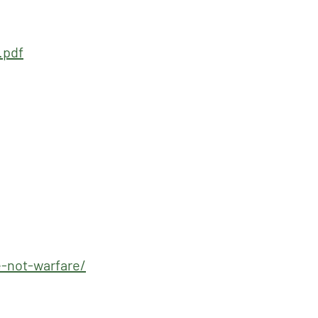
.pdf
-not-warfare/