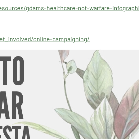
/resources/gdams-healthcare-not-warfare-infograph
/get_involved/online-campaigning/