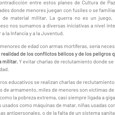
ntradicción entre estos planes de Cultura de Pa
dades donde menores juegan con fusiles o se familia
po de material militar. La guerra no es un jueg
r eso nos sumamos a diversas iniciativas a nivel in
r a la Infancia y a la Juventud.
 a menores de edad con armas mortíferas, sería neces
a realidad de los conflictos bélicos y de los peligros
 militar.
Y evitar charlas de reclutamiento donde se
dad.
os educativos se realizan charlas de reclutamiento, 
es de armamento, miles de menores son víctimas de c
s como la pobreza extrema, casi siempre ligada a gi
os usados como máquinas de matar, niñas usadas co
s antipersonales, o de la falta de un sistema sanit