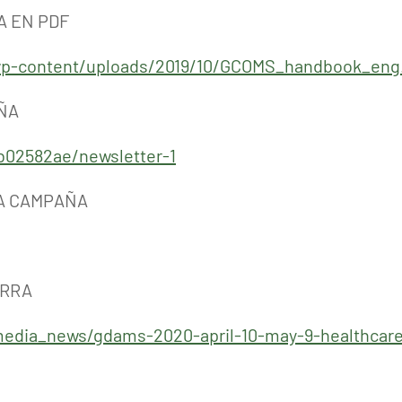
A EN PDF
g/wp-content/uploads/2019/10/GCOMS_handbook_eng
AÑA
b02582ae/newsletter-1
LA CAMPAÑA
ERRA
/media_news/gdams-2020-april-10-may-9-healthcare