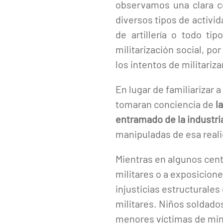
observamos una clara co
diversos tipos de activi
de artillería o todo ti
militarización social, po
los intentos de militariza
En lugar de familiarizar
tomaran conciencia de
l
entramado de la industria
manipuladas de esa reali
Mientras en algunos centr
militares o a exposicion
injusticias estructurale
militares. Niños soldad
menores víctimas de mina